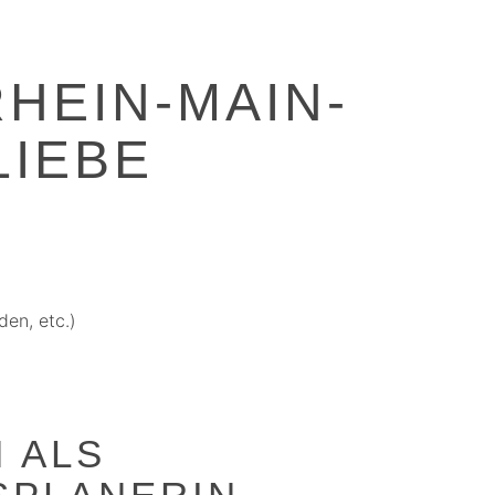
RHEIN-MAIN-
LIEBE
en, etc.)
 ALS