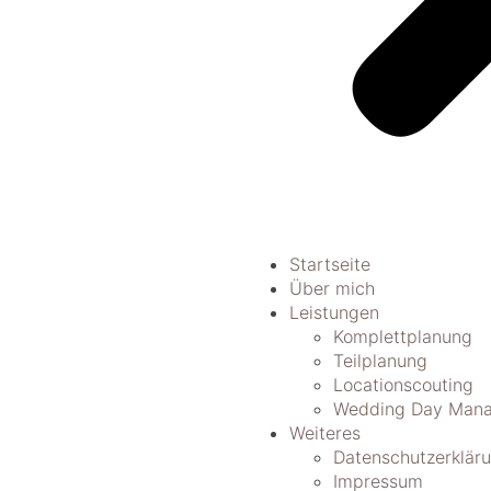
Startseite
Über mich
Leistungen
Komplettplanung
Teilplanung
Locationscouting
Wedding Day Mana
Weiteres
Datenschutzerklär
Impressum